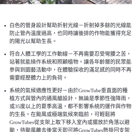
白色的管身設計幫助折射光線－折射掉多餘的光線能
防止管內溫度過高，也同時讓後排的作物能獲得充足
的陽光以幫助生長。
符合人體工學的工作動線－不再需要忍受彎腰之苦，
站著就能操作系統和照顧植物。讓各年齡層的民眾能
參與到園藝活動中，在體驗採收的滿足感的同時不再
需要經歷體力上的負荷。
系統的氣候適應性更好－由於GrowTube垂直面的種
植方式與管內的通風艙設計，無論是季節性強降雨，
或35度以上的夏季高溫，都不影響系統的運作與作物
的生長。在颱風或極端氣候來臨前，可輕鬆將
GrowTubes從支架上取下移入室內或擺放於角落以避
颱，待颱風離去後當天即可將GrowTubes懸掛回支架